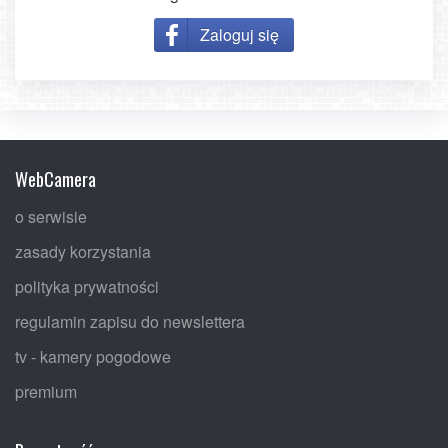
Zaloguj się
WebCamera
o serwisie
zasady korzystania
polityka prywatności
regulamin zapisu do newslettera
tv - kamery pogodowe
premium